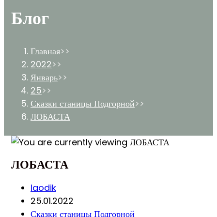
Блог
Главная
>>
2022
>>
Январь
>>
25
>>
Сказки станицы Подгорной
>>
ЛОБАСТА
ЛОБАСТА
Post
laodik
author:
Запись
25.01.2022
опубликована:
Post
Сказки станицы Подгорной