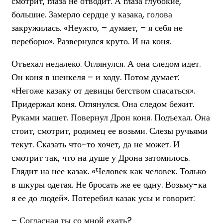
смотрит, глаза не отводит. А глаза глубокие,
большие. Замерло сердце у казака, голова
закружилась. «Неужто, – думает, – я себя не
переборю». Развернулся круто. И на коня.
Отъехал недалеко. Оглянулся. А она следом идет.
Он коня в шенкеля – и ходу. Потом думает:
«Негоже казаку от девицы бегством спасаться».
Придержал коня. Оглянулся. Она следом бежит.
Руками машет. Повернул Дрон коня. Подъехал. Она
стоит, смотрит, родимец ее возьми. Слезы ручьями
текут. Сказать что-то хочет, да не может. И
смотрит так, что на душе у Дрона затомилось.
Глядит на нее казак. «Человек как человек. Только
в шкуры одетая. Не бросать же ее одну. Возьму-ка
я ее до людей». Потеребил казак усы и говорит:
– Согласная ты со мной ехать?