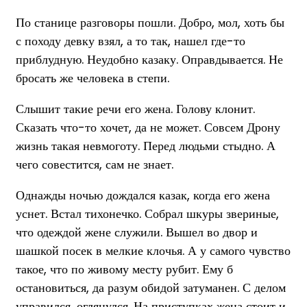
По станице разговоры пошли. Добро, мол, хоть бы
с походу девку взял, а то так, нашел где-то
приблудную. Неудобно казаку. Оправдывается. Не
бросать же человека в степи.
Слышит такие речи его жена. Голову клонит.
Сказать что-то хочет, да не может. Совсем Дрону
жизнь такая невмоготу. Перед людьми стыдно. А
чего совестится, сам не знает.
Однажды ночью дождался казак, когда его жена
уснет. Встал тихонечко. Собрал шкуры звериные,
что одеждой жене служили. Вышел во двор и
шашкой посек в мелкие клочья. А у самого чувство
такое, что по живому месту рубит. Ему б
остановиться, да разум обидой затуманен. С делом
управился, оглянулся. На приступках жена стоит и