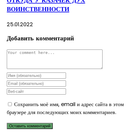
ОТКУДА У КАЗАЧЕК ДУХ
ВОИНСТВЕННОСТИ
25.01.2022
Добавить комментарий
Комментарий
Enter
your
Enter
name
your
Enter
or
email
your
Сохранить моё имя, email и адрес сайта в этом
username
address
website
браузере для последующих моих комментариев.
to
to
URL
comment
comment
(optional)