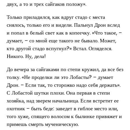
двух, а то и трех сайгаков положу».
Только приладился, как вдруг стадо с места
снялось, только его и видели. Пальнул Дрон вслед
и попал в белый свет как в копеечку. «Что такое, –
думает, – со мной еще такого не бывало. Может,
кто другой стадо вспугнул?» Встал. Огляделся.
Никого. Ну, дела!
До вечера за сайгаками по степи кружил, да все без
толку. «Не проделки ли это Лобасты? – думает
Дрон. – Если так, то сторожко надо себя держать».
С Лобастой шутки плохи. Она первая в степи
хозяйка, над зверем начальница. Если встретит ее
охотник – быть беде: заведет в гиблое место или,
того хуже, спящего волосом к былинке привяжет и
примешь смерть мученическую.