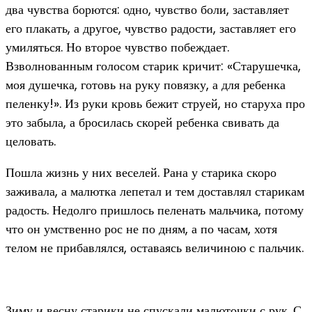
два чувства борются: одно, чувство боли, заставляет
его плакать, а другое, чувство радости, заставляет его
умиляться. Но второе чувство побеждает.
Взволнованным голосом старик кричит: «Старушечка,
моя душечка, готовь на руку повязку, а для ребенка
пеленку!». Из руки кровь бежит струей, но старуха про
это забыла, а бросилась скорей ребенка свивать да
целовать.
Пошла жизнь у них веселей. Рана у старика скоро
заживала, а малютка лепетал и тем доставлял старикам
радость. Недолго пришлось пеленать мальчика, потому
что он умственно рос не по дням, а по часам, хотя
телом не прибавлялся, оставаясь величиною с пальчик.
Зиму и весну старики не спускали малюточки с рук. С