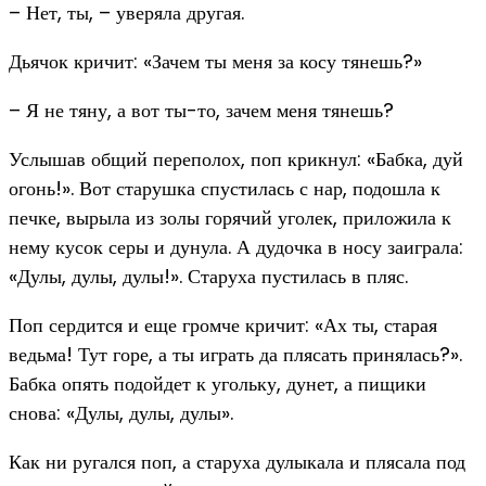
– Нет, ты, – уверяла другая.
Дьячок кричит: «Зачем ты меня за косу тянешь?»
– Я не тяну, а вот ты-то, зачем меня тянешь?
Услышав общий переполох, поп крикнул: «Бабка, дуй
огонь!». Вот старушка спустилась с нар, подошла к
печке, вырыла из золы горячий уголек, приложила к
нему кусок серы и дунула. А дудочка в носу заиграла:
«Дулы, дулы, дулы!». Старуха пустилась в пляс.
Поп сердится и еще громче кричит: «Ах ты, старая
ведьма! Тут горе, а ты играть да плясать принялась?».
Бабка опять подойдет к угольку, дунет, а пищики
снова: «Дулы, дулы, дулы».
Как ни ругался поп, а старуха дулыкала и плясала под