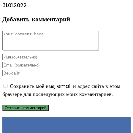
31.01.2022
Добавить комментарий
Комментарий
Enter
your
Enter
name
your
Enter
or
email
your
Сохранить моё имя, email и адрес сайта в этом
username
address
website
браузере для последующих моих комментариев.
to
to
URL
comment
comment
(optional)