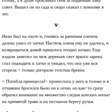
голову, а в душе проклинал себя за поданный хану
совет. Вышел он из сада и скоро скакал с воинами в
лес.
V
Иван был на охоте и, гоняясь за раненым оленем,
далеко ушел от хатки. Настичь оленя ему не удалось, и
возвращаться домой пришлось поздно ночью. Еще
издали заметил он меж деревьев свет яркого зарева;
стал подходить к хатке и увидел, что она уже вся
сгорела – только догорали толстые бревна.
– Погибла принцесса!- пронеслось у него в голове и в
отчаянии бросился было он к огню, но как-то сразу
обратил внимание на множество следов конских копыт
на примятой траве и на песчаном берегу ручья.