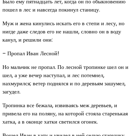
Было ему пятнадцать лет, когда он по обыкновению
пошел в лес и навсегда покинул станицу.
Муж и жена кинулись искать его в степи и лесу, но
нигде даже следов его не нашли, словно он в воду
канул, и решили они:
– Пропал Иван Лесной!
Но мальчик не пропал. По лесной тропинке шел он и
шел, а уже вечер наступал, и лес потемнел,
нахмурился; ветер поднялся и по деревьям зашумел,
загудел.
Тропинка все бежала, извиваясь меж деревьев, и
привела его на поляну, на которой стояла старенькая
хатка, а в оконце хатки светился огонек.
Вошел Иван в хату и увидел в ней седую старушку.