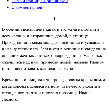
опубликована:
Post
Сказки станицы Пришибской
category:
Post
0 комментариев
comments:
I
В осенний ясный день казак и его жена наломали в
лесу калины и отправились домой, в станицу.
Проходили они мимо молодого осинника и услышали
в нем детский плач. Заглянули в осинник и увидели на
опавших желтых листьях новорожденного мальчика,
сжалились над ним, принесли домой, назвали Иваном
и стал воспитывать как родного сына.
Время шло и шло, мальчик рос здоровым крепышом, а
когда совсем поднялся на ноги, стал часто уходить в
степь, в лес, за что и получил прозвище Ивана
Лесного.