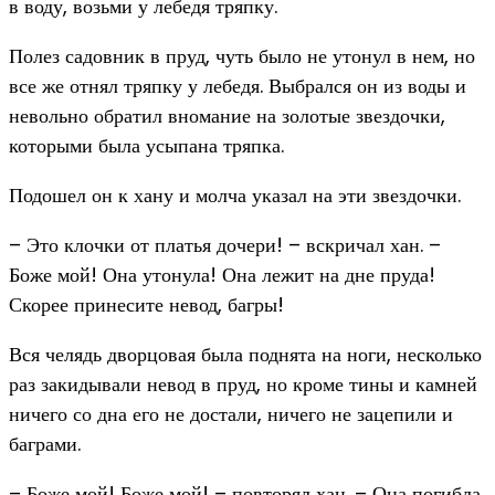
в воду, возьми у лебедя тряпку.
Полез садовник в пруд, чуть было не утонул в нем, но
все же отнял тряпку у лебедя. Выбрался он из воды и
невольно обратил вномание на золотые звездочки,
которыми была усыпана тряпка.
Подошел он к хану и молча указал на эти звездочки.
– Это клочки от платья дочери! – вскричал хан. –
Боже мой! Она утонула! Она лежит на дне пруда!
Скорее принесите невод, багры!
Вся челядь дворцовая была поднята на ноги, несколько
раз закидывали невод в пруд, но кроме тины и камней
ничего со дна его не достали, ничего не зацепили и
баграми.
– Боже мой! Боже мой! – повторял хан. – Она погибла,