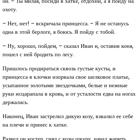
он. – Ты милая, посиди в хатке, отдохни, а я пойду на
охоту.
– Нет, нет! – вскричала принцесса. – Я не останусь
одна в этой берлоге, я боюсь. Я пойду с тобой.
– Ну, хорошо, пойдем, – сказал Иван и, оставив коня,
пошел с ней бродить по лесу.
Пришлось продираться сквозь густые кусты, и
принцесса в клочки изорвала свое шелковое платье,
усыпанное золотыми звездочками, белые и нежные
руки исцарапала в кровь, и от усталости едва на ногах
держалась.
Наконец, Иван застрелил дикую козу, взвалил ее себе
на плечи и принес к хатке.
Развел он костер, снял с козы шкуру, начал жарить