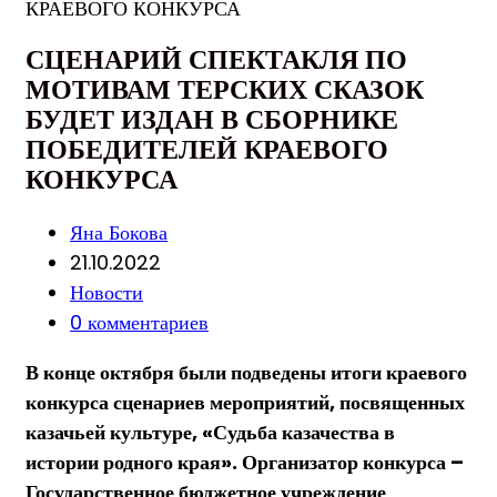
СЦЕНАРИЙ СПЕКТАКЛЯ ПО
МОТИВАМ ТЕРСКИХ СКАЗОК
БУДЕТ ИЗДАН В СБОРНИКЕ
ПОБЕДИТЕЛЕЙ КРАЕВОГО
КОНКУРСА
Post
Яна Бокова
author:
Запись
21.10.2022
опубликована:
Post
Новости
category:
Post
0 комментариев
comments:
В конце октября были подведены итоги краевого
конкурса сценариев мероприятий, посвященных
казачьей культуре, «Судьба казачества в
истории родного края». Организатор конкурса –
Государственное бюджетное учреждение