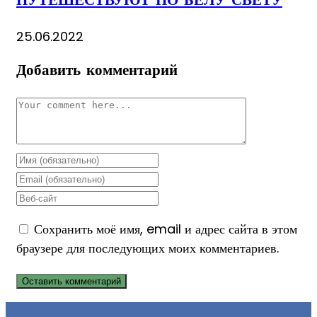
ПУТЕШЕСТВУЮТ ПО БЕЛУ СВЕТУ
25.06.2022
Добавить комментарий
Комментарий
Enter
your
Enter
name
your
Enter
or
email
your
Сохранить моё имя, email и адрес сайта в этом
username
address
website
браузере для последующих моих комментариев.
to
to
URL
comment
comment
(optional)