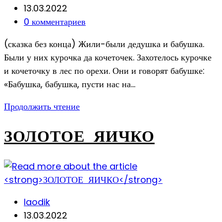
author:
Запись
13.03.2022
опубликована:
Post
0 комментариев
comments:
(сказка без конца) Жили-были дедушка и бабушка.
Были у них курочка да кочеточек. Захотелось курочке
и кочеточку в лес по орехи. Они и говорят бабушке:
«Бабушка, бабушка, пусти нас на…
КУРОЧКА
Продолжить чтение
И
КОЧЕТОЧЕК
ЗОЛОТОЕ ЯИЧКО
Post
laodik
author:
Запись
13.03.2022