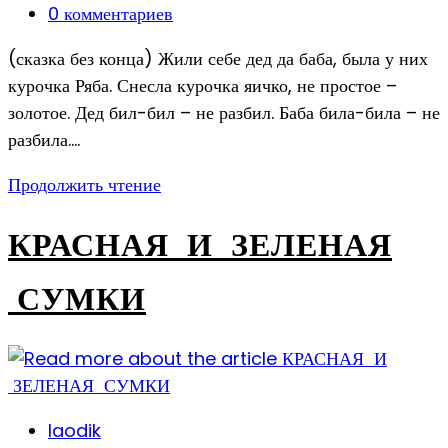
опубликована:
Post
0 комментариев
comments:
(сказка без конца) Жили себе дед да баба, была у них
курочка Ряба. Снесла курочка яичко, не простое –
золотое. Дед бил-бил – не разбил. Баба била-била – не
разбила.…
ЗОЛОТОЕ
Продолжить чтение
ЯИЧКО
КРАСНАЯ И ЗЕЛЕНАЯ
СУМКИ
Post
laodik