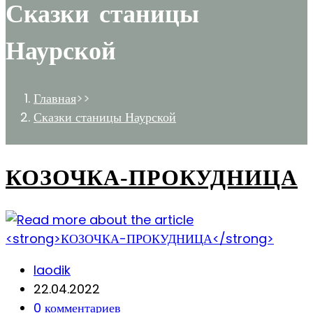
Сказки станицы
Наурской
Главная
>>
Сказки станицы Наурской
КОЗОЧКА-ПРОКУДНИЦА
Post
laodik
author:
Запись
22.04.2022
опубликована:
Post
0 комментариев