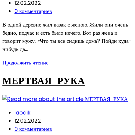
author:
Запись
12.02.2022
опубликована:
Post
0 комментариев
comments:
В одной деревне жил казак с женою. Жили они очень
бедно, подчас и есть было нечего. Вот раз жена и
говорит мужу: «Что ты все сидишь дома? Пойди куда-
нибудь да…
КРАСНАЯ
Продолжить чтение
И
ЗЕЛЕНАЯ
МЕРТВАЯ РУКА
СУМКИ
Post
laodik
author:
Запись
12.02.2022
опубликована:
Post
0 комментариев