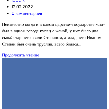
laodik
author:
Запись
12.02.2022
опубликована:
Post
0 комментариев
comments:
Неизвестно когда и в каком царстве-государстве жил-
был в одном городе купец с женой; у них было два
сына: старшего звали Степаном, а младшего Иваном.
Степан был очень труслив, всего боялся.…
ТЕРПЕЛИВЫЙ
Продолжить чтение
И
БЕССТРАШНЫЙ
ИВАН