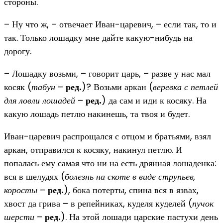
стороны.
– Ну что ж, – отвечает Иван-царевич, – если так, то и
так. Только лошадку мне дайте какую-нибудь на
дорогу.
– Лошадку возьми, – говорит царь, – разве у нас мал
косяк (
табун
–
ред.
)? Возьми аркан (
веревка с петлей
для ловли лошадей
–
ред.
) да сам и иди к косяку. На
какую лошадь петлю накинешь, та твоя и будет.
Иван-царевич распрощался с отцом и братьями, взял
аркан, отправился к косяку, накинул петлю. И
попалась ему самая что ни на есть дрянная лошаденка:
вся в шелудях (
болезнь на скоте в виде струпьев,
коросты
–
ред.
), бока потерты, спина вся в язвах,
хвост да грива – в репейниках, куделя куделей (
пучок
шерсти
–
ред.
). На этой лошади царские пастухи день