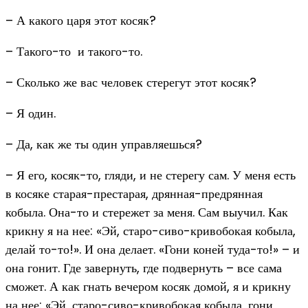
– А какого царя этот косяк?
– Такого-то и такого-то.
– Сколько же вас человек стерегут этот косяк?
– Я один.
– Да, как же ты один управляешься?
– Я его, косяк-то, гляди, и не стерегу сам. У меня есть
в косяке старая-престарая, дрянная-предрянная
кобыла. Она-то и стережет за меня. Сам выучил. Как
крикну я на нее: «Эй, старо-сиво-кривобокая кобыла,
делай то-то!». И она делает. «Гони коней туда-то!» – и
она гонит. Где завернуть, где подвернуть – все сама
сможет. А как гнать вечером косяк домой, я и крикну
на нее: «Эй, старо-сиво-кривобокая кобыла, гони