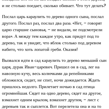
и не столько поедает, сколько обивает. Что тут делать?
Послал царь караулить то дерево одного сына, послал
другого. Послал раз, послал два раза. «Нет, – говорят
царю старшие сыновья, – не видали, не подсмотрели
вора». А между тем каждое утро, как придут под то
дерево, так и увидят, что яблок столько под деревом
набито, что хоть лопатой греби. Оказия!
Вызвался идти в сад караулить то дерево меньший сын
царя, дурак Иван-царевич. Пришел он в сад, лег на
навозную кучу, весь колючками да репейниками
обложился, сидит, не спит, ночи дожидается. Ждать
пришлось недолго. Прилетает ночью в сад птица
огромнейшая. Сядет на одно дерево, сядет на другое,
взмахнет одним крылом, взмахнет другим, – лист с
деревьев так и сыплется. Вот перелетела она и на то