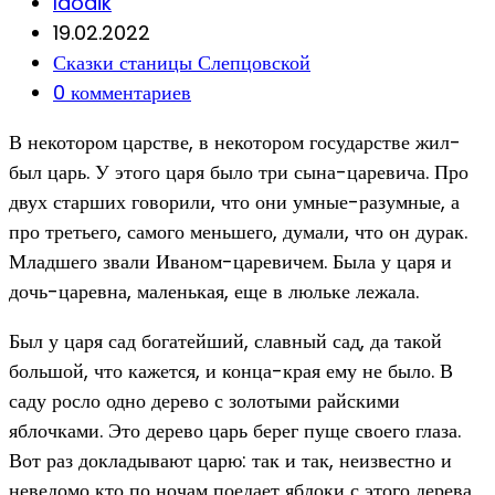
Post
laodik
author:
Запись
19.02.2022
опубликована:
Post
Сказки станицы Слепцовской
category:
Post
0 комментариев
comments:
В некотором царстве, в некотором государстве жил-
был царь. У этого царя было три сына-царевича. Про
двух старших говорили, что они умные-разумные, а
про третьего, самого меньшего, думали, что он дурак.
Младшего звали Иваном-царевичем. Была у царя и
дочь-царевна, маленькая, еще в люльке лежала.
Был у царя сад богатейший, славный сад, да такой
большой, что кажется, и конца-края ему не было. В
саду росло одно дерево с золотыми райскими
яблочками. Это дерево царь берег пуще своего глаза.
Вот раз докладывают царю: так и так, неизвестно и
неведомо кто по ночам поедает яблоки с этого дерева,