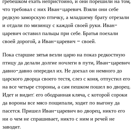
гребешком ехать непристойно, и они порешили на том,
что требовал с них Иван-царевич. Взяли они себе
редкую заморскую птичку, а младшему брату отрезали
и отдали по мизинцу с каждой своей руки. Иван-
царевич оставил пальцы при себе. Братья поехали
своей дорогой, а Иван-царевич – своей.
Пока старшие зятья везли царю на показ редкостную
птицу да делали долгие ночлеги в пути, Иван-царевич
давно-давно опередил их. Не доехал он немного до
царского дворца своего тестя, слез с коня, отпустил его
на все четыре стороны, а сам пешком пошел во дворец.
Идет и видит: его ободранная кляча, с которой сороки
да вороны все мясо пощипали, ходит по выгону да
пасется. Пришел Иван-царевич во дворец, никто его
ни о чем не спрашивает, никто с ним и речей не
заводит.