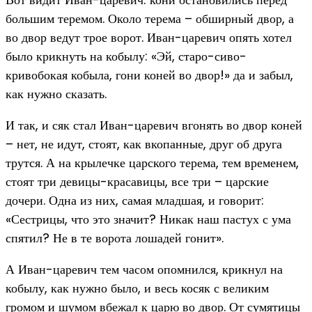
большим теремом. Около терема – обширный двор, а
во двор ведут трое ворот. Иван-царевич опять хотел
было крикнуть на кобылу: «Эй, старо-сиво-
кривобокая кобыла, гони коней во двор!» да и забыл,
как нужно сказать.
И так, и сяк стал Иван-царевич вгонять во двор коней
– нет, не идут, стоят, как вкопанные, друг об друга
трутся. А на крылечке царского терема, тем временем,
стоят три девицы-красавицы, все три – царские
дочери. Одна из них, самая младшая, и говорит:
«Сестрицы, что это значит? Никак наш пастух с ума
спятил? Не в те ворота лошадей гонит».
А Иван-царевич тем часом опомнился, крикнул на
кобылу, как нужно было, и весь косяк с великим
громом и шумом вбежал к царю во двор. От сумятицы