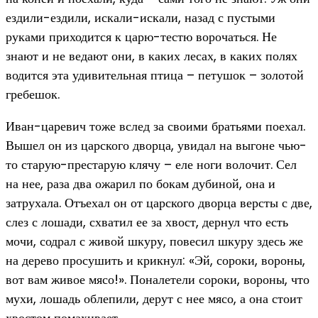
ездили-ездили, искали-искали, назад с пустыми
руками приходится к царю-тестю ворочаться. Не
знают и не ведают они, в каких лесах, в каких полях
водится эта удивительная птица – петушок – золотой
гребешок.
Иван-царевич тоже вслед за своими братьями поехал.
Вышел он из царского дворца, увидал на выгоне чью-
то старую-престарую клячу – еле ноги волочит. Сел
на нее, раза два ожарил по бокам дубиной, она и
затрухала. Отъехал он от царского дворца версты с две,
слез с лошади, схватил ее за хвост, дернул что есть
мочи, содрал с живой шкуру, повесил шкуру здесь же
на дерево просушить и крикнул: «Эй, сороки, вороны,
вот вам живое мясо!». Поналетели сороки, вороны, что
мухи, лошадь облепили, дерут с нее мясо, а она стоит
хвостом помахивает.