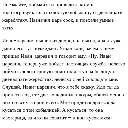
Поезжайте, поймайте и приведите ко мне
золотогривую, золотохвостую кобылицу о двенадцати
жеребятах». Назначил царь срок, и поехали умные
зятья.
Иван-царевич вышел из дворца на выгон, а конь уже
давно его тут поджидает. Узнал конь, зачем к нему
пришел Иван-царевич и говорит ему: «Ну, Иван-
царевич, теперь уже пойдет настоящая служба: нелегко
поймать золотогривую, золотохвостую кобылицу о
двенадцати жеребятах, нелегко с ней совладать мне.
Слушай, Иван-царевич, что я тебе скажу. Иди ты да
принеси сюда те две лошадиные шкуры, обшей меня в
них со всех сторон всего. Мне придется драться да
кусаться с той кобылицей. А кусаться-то она
мастерица, за что ни схватит – и вон кусок мяса».