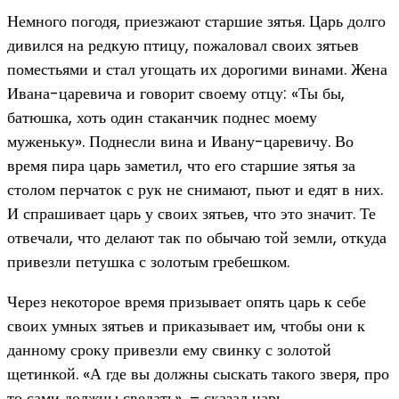
Немного погодя, приезжают старшие зятья. Царь долго
дивился на редкую птицу, пожаловал своих зятьев
поместьями и стал угощать их дорогими винами. Жена
Ивана-царевича и говорит своему отцу: «Ты бы,
батюшка, хоть один стаканчик поднес моему
муженьку». Поднесли вина и Ивану-царевичу. Во
время пира царь заметил, что его старшие зятья за
столом перчаток с рук не снимают, пьют и едят в них.
И спрашивает царь у своих зятьев, что это значит. Те
отвечали, что делают так по обычаю той земли, откуда
привезли петушка с золотым гребешком.
Через некоторое время призывает опять царь к себе
своих умных зятьев и приказывает им, чтобы они к
данному сроку привезли ему свинку с золотой
щетинкой. «А где вы должны сыскать такого зверя, про
то сами должны сведать», – сказал царь.