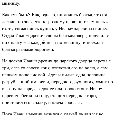
мизинцу.
Как тут быть? Как, однако, ни жались братья, что ни
делали, но зная, что к грозному царю ни с чем нельзя
ехать, согласились купить у Ивана-царевича свинку.
Отдал Иван-царевич своим братьям зверя, получил с
них плату – с каждой ноги по мизинцу, и поехали
братья разными дорогами.
Не доехал Иван-царевич до царского дворца версты с
три, слез со своего коня, отпустил его на волю, а сам
пешком пошел домой. Идет и видит: одна половина
разрубленной им клячи, передок о двух ногах, ходит по
выгону на горе, а задок ее под горою стоит. Иван-
царевич сбегал на гору, стащил передок с горы,
приставил его к задку, и кляча срослась.
Пока Иван-царевич возился с клячей да явился во