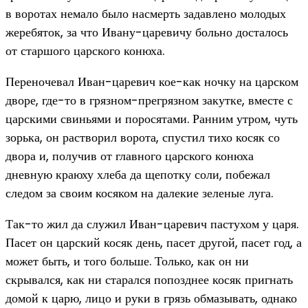
в воротах немало было насмерть задавлено молодых
жеребяток, за что Ивану-царевичу больно досталось
от старшого царского конюха.
Переночевал Иван-царевич кое-как ночку на царском
дворе, где-то в грязном-прегрязном закутке, вместе с
царскими свиньями и поросятами. Ранним утром, чуть
зорька, он растворил ворота, спустил тихо косяк со
двора и, получив от главного царского конюха
дневную краюху хлеба да щепотку соли, побежал
следом за своим косяком на далекие зеленые луга.
Так-то жил да служил Иван-царевич пастухом у царя.
Пасет он царский косяк день, пасет другой, пасет год, а
может быть, и того больше. Только, как он ни
скрывался, как ни старался попозднее косяк пригнать
домой к царю, лицо и руки в грязь обмазывать, однако