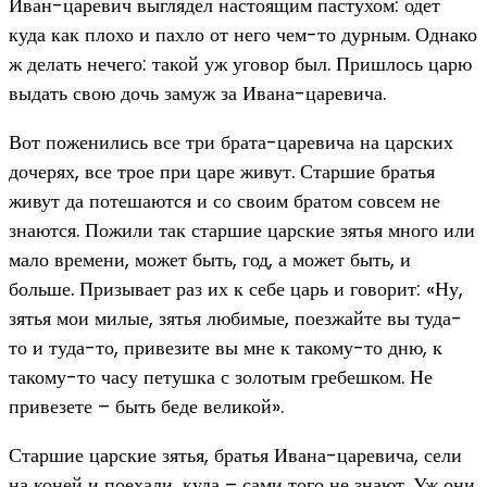
Иван-царевич выглядел настоящим пастухом: одет
куда как плохо и пахло от него чем-то дурным. Однако
ж делать нечего: такой уж уговор был. Пришлось царю
выдать свою дочь замуж за Ивана-царевича.
Вот поженились все три брата-царевича на царских
дочерях, все трое при царе живут. Старшие братья
живут да потешаются и со своим братом совсем не
знаются. Пожили так старшие царские зятья много или
мало времени, может быть, год, а может быть, и
больше. Призывает раз их к себе царь и говорит: «Ну,
зятья мои милые, зятья любимые, поезжайте вы туда-
то и туда-то, привезите вы мне к такому-то дню, к
такому-то часу петушка с золотым гребешком. Не
привезете – быть беде великой».
Старшие царские зятья, братья Ивана-царевича, сели
на коней и поехали, куда – сами того не знают. Уж они