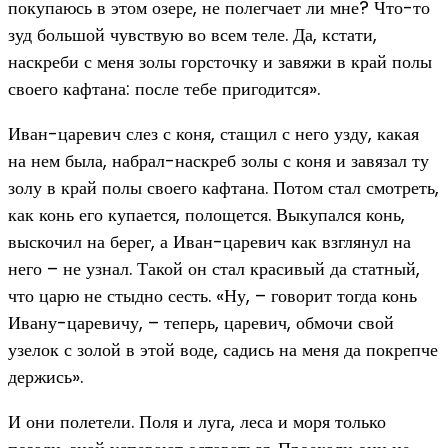
покупаюсь в этом озере, не полегчает ли мне? Что-то
зуд большой чувствую во всем теле. Да, кстати,
наскреби с меня золы горсточку и завяжи в край полы
своего кафтана: после тебе пригодится».
Иван-царевич слез с коня, стащил с него узду, какая
на нем была, набрал-наскреб золы с коня и завязал ту
золу в край полы своего кафтана. Потом стал смотреть,
как конь его купается, полощется. Выкупался конь,
выскочил на берег, а Иван-царевич как взглянул на
него – не узнал. Такой он стал красивый да статный,
что царю не стыдно сесть. «Ну, – говорит тогда конь
Ивану-царевичу, – теперь, царевич, обмочи свой
узелок с золой в этой воде, садись на меня да покрепче
держись».
И они полетели. Поля и луга, леса и моря только