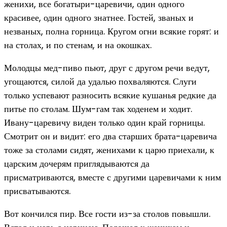
женихи, все богатыри-царевичи, один одного
красивее, один одного знатнее. Гостей, званых и
незваных, полна горница. Кругом огни всякие горят: и
на столах, и по стенам, и на окошках.
Молодцы мед-пиво пьют, друг с другом речи ведут,
угощаются, силой да удалью похваляются. Слуги
только успевают разносить всякие кушанья редкие да
питье по столам. Шум-гам так ходенем и ходит.
Ивану-царевичу виден только один край горницы.
Смотрит он и видит: его два старших брата-царевича
тоже за столами сидят, женихами к царю приехали, к
царским дочерям приглядываются да
присматриваются, вместе с другими царевичами к ним
присватываются.
Вот кончился пир. Все гости из-за столов повышли.