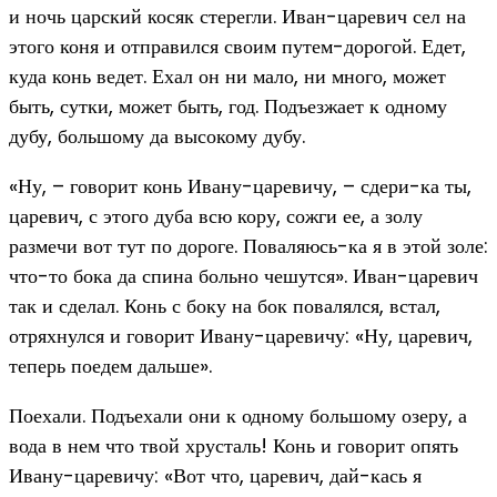
и ночь царский косяк стерегли. Иван-царевич сел на
этого коня и отправился своим путем-дорогой. Едет,
куда конь ведет. Ехал он ни мало, ни много, может
быть, сутки, может быть, год. Подъезжает к одному
дубу, большому да высокому дубу.
«Ну, – говорит конь Ивану-царевичу, – сдери-ка ты,
царевич, с этого дуба всю кору, сожги ее, а золу
размечи вот тут по дороге. Поваляюсь-ка я в этой золе:
что-то бока да спина больно чешутся». Иван-царевич
так и сделал. Конь с боку на бок повалялся, встал,
отряхнулся и говорит Ивану-царевичу: «Ну, царевич,
теперь поедем дальше».
Поехали. Подъехали они к одному большому озеру, а
вода в нем что твой хрусталь! Конь и говорит опять
Ивану-царевичу: «Вот что, царевич, дай-кась я