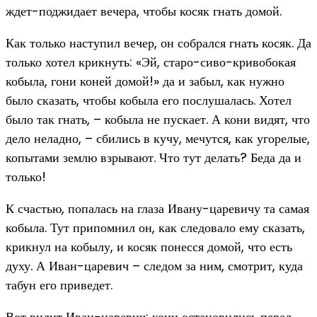
ждет-поджидает вечера, чтобы косяк гнать домой.
Как только наступил вечер, он собрался гнать косяк. Да
только хотел крикнуть: «Эй, старо-сиво-кривобокая
кобыла, гони коней домой!» да и забыл, как нужно
было сказать, чтобы кобыла его послушалась. Хотел
было так гнать, – кобыла не пускает. А кони видят, что
дело неладно, – сбились в кучу, мечутся, как угорелые,
копытами землю взрывают. Что тут делать? Беда да и
только!
К счастью, попалась на глаза Ивану-царевичу та самая
кобыла. Тут припомнил он, как следовало ему сказать,
крикнул на кобылу, и косяк понесся домой, что есть
духу. А Иван-царевич – следом за ним, смотрит, куда
табун его приведет.
Вот видит Иван-царевич: кони остановились перед