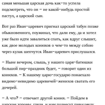
самая меньшая царская дочь как-то успела
подсмотреть, что он – не какой-нибудь простой
пастух, а царский сын.
Вот раз Иван-царевич пригнал царский табун позже
обыкновенного, поужинал, что дали ему, да и хотел
уже было идти завалиться спать, как вдруг слышит,
как двое молодых конюхов о чем-то между собою
через кулак шепчутся. Иван-царевич прислушался.
– Ныне вечером, слышь, у нашего царя-батюшки
большой пир-праздник будет, – говорит один из
конюхов. – К нашему царю-государю понаехало
видимо-невидимо царевичей-женихов сватать его
дочерей.
– А что? – отвечает другой конюх. – Пойдем в
царские хоромы, гляди, и нам поднесут пива-меду