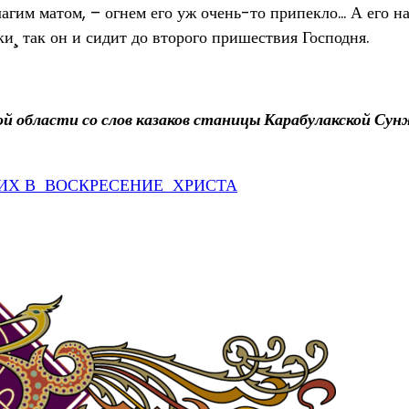
благим матом, – огнем его уж очень-то припекло… А его н
ки¸ так он и сидит до второго пришествия Господня.
ой области со слов казаков станицы Карабулакской Су
ИХ В ВОСКРЕСЕНИЕ ХРИСТА