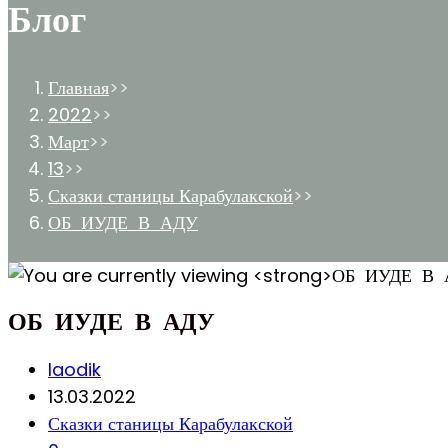
Блог
Главная
>>
2022
>>
Март
>>
13
>>
Сказки станицы Карабулакской
>>
ОБ ИУДЕ В АДУ
ОБ ИУДЕ В АДУ
Post
laodik
author:
Запись
13.03.2022
опубликована:
Post
Сказки станицы Карабулакской