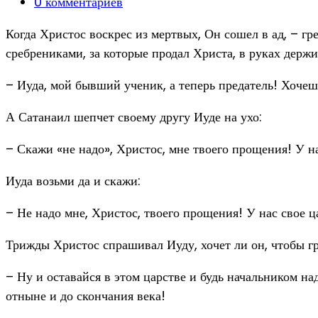
category:
Post
0 комментариев
comments:
Когда Христос воскрес из мертвых, Он сошел в ад, – гр
сребрениками, за которые продал Христа, в руках держи
– Иуда, мой бывший ученик, а теперь предатель! Хочешь
А Сатанаил шепчет своему другу Иуде на ухо:
– Скажи «не надо», Христос, мне твоего прощения! У на
Иуда возьми да и скажи:
– Не надо мне, Христос, твоего прощения! У нас свое ца
Трижды Христос спрашивал Иуду, хочет ли он, чтобы гр
– Ну и оставайся в этом царстве и будь начальником н
отныне и до скончания века!