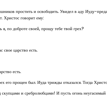
ешников простить и освободить. Увидел в аду Иуду-преда
т. Христос говорит ему:
 я, по доброте своей, прощу тебе твой грех?
с свое царство есть.
рство есть.
ех его прощен был. Иуда трижды отказался. Тогда Христо
ад скупцами и сребролюбцами! И пусть огонь неугасимый 