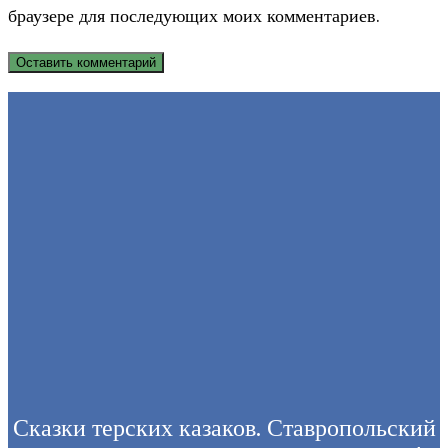
браузере для последующих моих комментариев.
to
to
URL
comment
comment
(optional)
Сказки терских казаков. Ставропольский