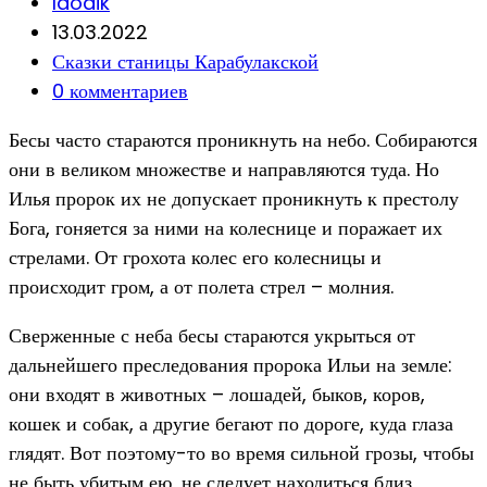
Post
laodik
author:
Запись
13.03.2022
опубликована:
Post
Сказки станицы Карабулакской
category:
Post
0 комментариев
comments:
Бесы часто стараются проникнуть на небо. Собираются
они в великом множестве и направляются туда. Но
Илья пророк их не допускает проникнуть к престолу
Бога, гоняется за ними на колеснице и поражает их
стрелами. От грохота колес его колесницы и
происходит гром, а от полета стрел – молния.
Сверженные с неба бесы стараются укрыться от
дальнейшего преследования пророка Ильи на земле:
они входят в животных – лошадей, быков, коров,
кошек и собак, а другие бегают по дороге, куда глаза
глядят. Вот поэтому-то во время сильной грозы, чтобы
не быть убитым ею, не следует находиться близ