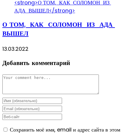
О ТОМ, КАК СОЛОМОН ИЗ АДА
ВЫШЕЛ
13.03.2022
Добавить комментарий
Комментарий
Enter
your
Enter
name
your
Enter
or
email
your
Сохранить моё имя, email и адрес сайта в этом
username
address
website