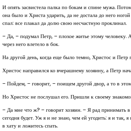
И опять засвистела палка по бокам и спине мужа. Потом 
она было и Христа ударить, да не достала до него ного
спал: все плакал да долю свою несчастную проклинал.
– Да, – подумал Петр, – плохое житье этому человеку. 
через него влетело в бок.
На другой день, когда еще было темно, Христос и Петр 
Христос направился ко вчерашнему хозяину, а Петр нача
– Пойдем, – говорит, – поищем другой двор, а то в это
Но Христос не послушал его. Пришли к своему знакомом
– Да мне что ж? – говорит хозяин. – Я рад принимать в
сегодня будет. Уж я и не знаю, чем ей угодить: я и так, 
в хату и ложитесь спать.