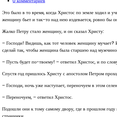
category:
Post
0 комментариев
comments:
Это было в то время, когда Христос по земле ходил и у
женщину бьет и так-то над нею издевается, ровно бы он
Жалко Петру стало женщину, и он сказал Христу:
– Господи! Видишь, как тот человек женщину мучает? 
сделай так, чтобы женщина была старшею над мужчино
– Пусть будет по-твоему! – ответил Христос, и по сло
Спустя год пришлось Христу с апостолом Петром проходи
– Господи, ночь уже наступает, переночуем в этом селе
– Переночуем, – ответил Христос.
Подошли они к тому самому двору, где в прошлом году 
странники.