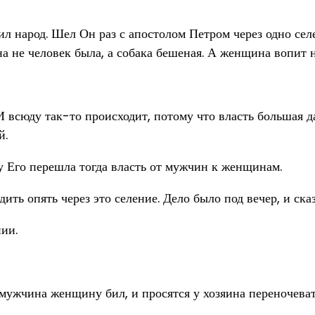
чил народ. Шел Он раз с апостолом Петром через одно се
а не человек была, а собака бешеная. А женщина вопит н
И всюду так-то происходит, потому что власть большая 
й.
ву Его перешла тогда власть от мужчин к женщинам.
ть опять через это селение. Дело было под вечер, и ска
нии.
мужчина женщину бил, и просятся у хозяина переночеват