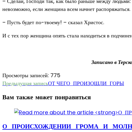
– Сделай, Господи так, как было раньше между людьми
невозможно, если женщина всем начнет распоряжаться.
– Пусть будет по-твоему! – сказал Христос.
И с тех пор женщина опять стала находиться в подчине
Записано в Терск
Просмотры записей:
775
Еще
Предыдущая запись
ОТ ЧЕГО ПРОИЗОШЛИ ГОРЫ
статьи
Вам также может понравиться
О ПРОИСХОЖДЕНИИ ГРОМА И МОЛ