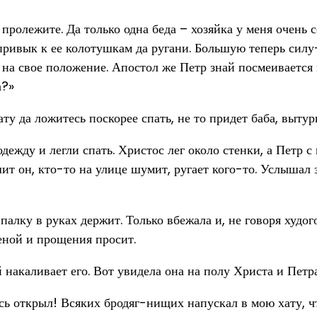
е пролежите. Да только одна беда – хозяйка у меня очень 
 привык к ее колотушкам да ругани. Большую теперь силу
на свое положение. Апостол же Петр знай посмеивается п
а?»
хату да ложитесь поскорее спать, не то придет баба, вытур
ежду и легли спать. Христос лег около стенки, а Петр с 
ит он, кто-то на улице шумит, ругает кого-то. Услышал э
и палку в руках держит. Только вбежала и, не говоря худо
женой и прощения просит.
й накаливает его. Вот увидела она на полу Христа и Петр
десь открыл! Всяких бродяг-нищих напускал в мою хату, 