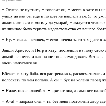
– Отчего не пустить, – говорит он, – места в хате вы н
улицу да как бы еще и по шее не наклала вам. Я-то уж
ложись живьем в могилу да умирай, – жалуется человек 
женщинам было терпеть издевательства от вашего брат
– Ну, – сказал человек, – если ночевать, то заходите в 
Зашли Христос и Петр в хату, постелили на полу свою од
домой вернется и как начнет она командовать. Вот слыш
очень напугался он.
Вбегает в хату баба: вся растрепалась, раскосматилась 
полоскать по чем попало. А он – бух на колени перед 
– Ниже, ниже кланяйся! – кричит она, а сама все палко
– А-а! – заорала она, – ты без меня постоялый двор з