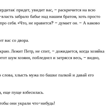
сердитая: придет, увидит вас, – раскричится на всю
-власть забрало бабье над нашим братом, хоть просто
ро себя. «Что, не нравится? – думает он. – А каково
ит вас со двора.
краю. Лежит Петр, не спит, – дожидается, когда хозяйка
тот шум хозяин, побледнел и затрясся весь, – видно,
го слова, хлысть мужа по башке палкой и давай его
а, еще пуще взбесилась.
чтобы они украли что-нибудь!