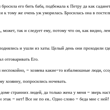
бросила его бить баба, подбежала к Петру да как саданет 
й и к тому же очень уж уморилась. Бросилась она в посте
А, может, так и следует ему, потому что он, как видно, 
поднялись и ушли из хаты. Целый день они проходили где-
л отговаривать Его.
м неспокойно, – хозяева какие-то взбалмошные люди, ссо
у хозяину, попросились ночевать.
 доме странних людей, да только жена у меня – зверь на
я и этак – нет! Все не по ея… Одно слово – беда мне с ней