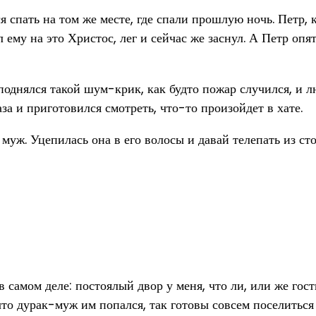
 спать на том же месте, где спали прошлую ночь. Петр, к
 ему на это Христос, лег и сейчас же заснул. А Петр опят
поднялся такой шум-крик, как будто пожар случился, и лю
а и приготовился смотреть, что-то произойдет в хате.
ю муж. Уцепилась она в его волосы и давай телепать из ст
 в самом деле: постоялый двор у меня, что ли, или же го
что дурак-муж им попался, так готовы совсем поселиться 