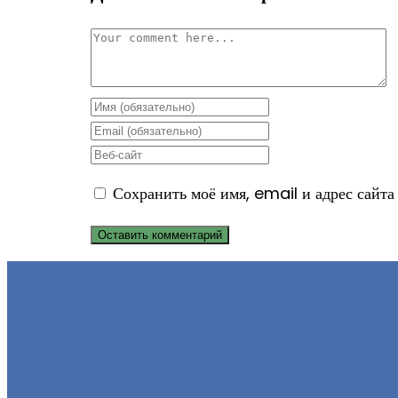
Комментарий
Enter
your
Enter
name
your
Enter
or
email
your
Сохранить моё имя, email и адрес сайта
username
address
website
to
to
URL
comment
comment
(optional)