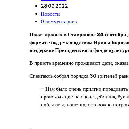
author:
Запись
28.09.2022
опубликована:
Post
Новости
category:
Post
0 комментариев
comments:
Показ прошел в Ставрополе 24 сентября 
формат» под руководством Ирины Борисо
поддержке Президентского фонда культур
В приюте временно проживают дети, оказа
Спектакль собрал порядка 30 зрителей разн
– Нам было очень приятно порадовать 
происходящие на сцене действия, букв
поближе и, конечно, осторожно потрог