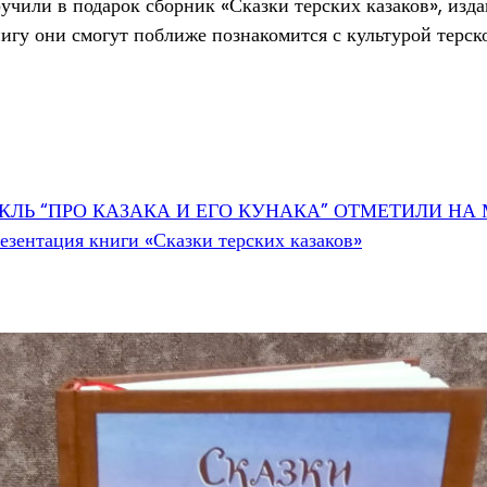
учили в подарок сборник «Сказки терских казаков», изд
игу они смогут поближе познакомится с культурой терско
КЛЬ “ПРО КАЗАКА И ЕГО КУНАКА” ОТМЕТИЛИ Н
езентация книги «Сказки терских казаков»