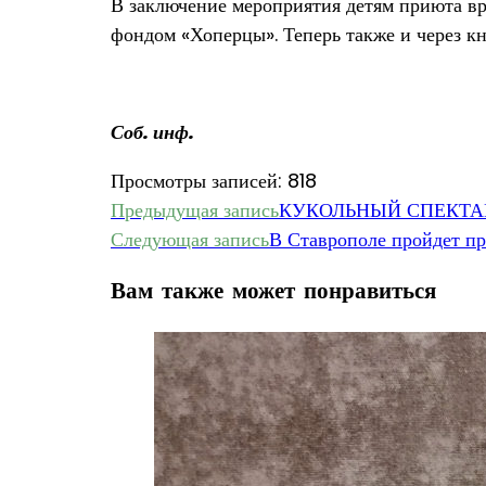
В заключение мероприятия детям приюта вр
фондом «Хоперцы». Теперь также и через кн
Соб. инф.
Просмотры записей:
818
Еще
Предыдущая запись
КУКОЛЬНЫЙ СПЕКТА
Следующая запись
В Ставрополе пройдет пр
статьи
Вам также может понравиться