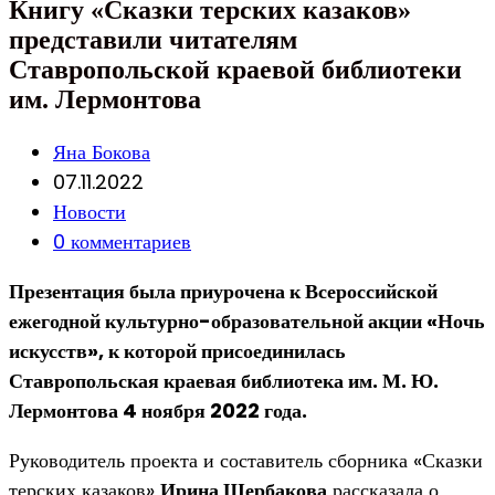
Книгу «Сказки терских казаков»
представили читателям
Ставропольской краевой библиотеки
им. Лермонтова
Post
Яна Бокова
author:
Запись
07.11.2022
опубликована:
Post
Новости
category:
Post
0 комментариев
comments:
Презентация была приурочена к Всероссийской
ежегодной культурно-образовательной акции «Ночь
искусств», к которой присоединилась
Ставропольская краевая библиотека им. М. Ю.
Лермонтова 4 ноября 2022 года.
Руководитель проекта и составитель сборника «Сказки
терских казаков»
Ирина Щербакова
рассказала о