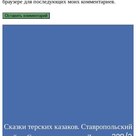
браузере для последующих моих комментариев.
to
to
URL
comment
comment
(optional)
Сказки терских казаков. Ставропольский