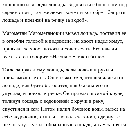
конюшню и выведи лошадь. Водовозня с бочонком под
сараем стоит, там же лежит хомут и вся сбруя. Запряги
лошадь и поезжай на речку за водой».
Магометан Магометанович вывел лошадь, поставил ее
в оглобли головой к водовозне, на хвост надел хомут,
привязал за хвост вожжи и хочет ехать. Его начали
ругать, а он говорит: «Не знаю – так и было».
Тогда запрягли ему лошадь, дали вожжи в руки и
приказывают ехать. Он вожжи взял, отошел далеко от
лошади, как будто бы боится, как бы она его не
укусила, и поехал к речке. Он приехал к самой круче,
толкнул лошадь с водовозней с кручи в реку,
спустился и сам. Потом налил бочонок воды, вывез на
себе водовозню, схватил лошадь за хвост, сдернул с
нее шкуру. Пустил ободранную лошадь, а сам запрягся