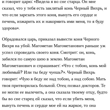
и говорит царю: «Видела я во сне старца. Он мне
сказал, что у тебя есть заклятый конь Черный Вихрь, и
что если зарезать этого коня, вынуть его сердце и
печень, изжарить их и накормить ими меня, то я буду
здорова».
Обрадовался царь, приказал вывести коня Черного
Вихря на убой. Магометан Магометанович раньше уж
успел спроведать своего коня. Смотрит: он, конь,
забился по самую шею в землю. Магометан
Магометанович и спрашивает: «Что с тобою, конь мой
любимый? Или ты беду чуешь?». Черный Вихрь
говорит: «Чую я беду не над тобою, а над собою. Мать
твоя притворилась больной. Отец позвал докторов. Те
не могли ее вылечить, а она сказала твоему отцу, будто
бы во сне старец ей сказал, что если убить меня,
вынуть печень и сердце мое ей на жаркое, то она