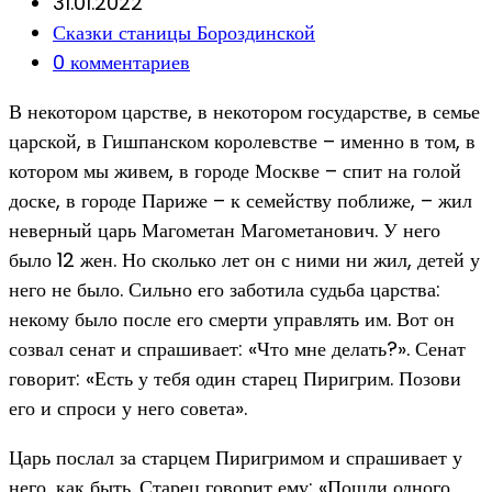
author:
Запись
31.01.2022
опубликована:
Post
Сказки станицы Бороздинской
category:
Post
0 комментариев
comments:
В некотором царстве, в некотором государстве, в семье
царской, в Гишпанском королевстве – именно в том, в
котором мы живем, в городе Москве – спит на голой
доске, в городе Париже – к семейству поближе, – жил
неверный царь Магометан Магометанович. У него
было 12 жен. Но сколько лет он с ними ни жил, детей у
него не было. Сильно его заботила судьба царства:
некому было после его смерти управлять им. Вот он
созвал сенат и спрашивает: «Что мне делать?». Сенат
говорит: «Есть у тебя один старец Пиригрим. Позови
его и спроси у него совета».
Царь послал за старцем Пиригримом и спрашивает у
него, как быть. Старец говорит ему: «Пошли одного