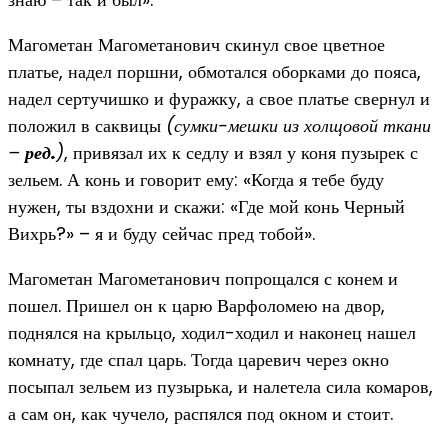
Магометан Магометанович скинул свое цветное
платье, надел поршни, обмотался оборками до пояса,
надел сертучишко и фуражку, а свое платье свернул и
положил в саквицы
(сумки-мешки из холщовой ткани
–
ред.
)
, привязал их к седлу и взял у коня пузырек с
зельем. А конь и говорит ему: «Когда я тебе буду
нужен, ты вздохни и скажи: «Где мой конь Черный
Вихрь?» – я и буду сейчас пред тобой».
Магометан Магометанович попрощался с конем и
пошел. Пришел он к царю Варфоломею на двор,
поднялся на крыльцо, ходил-ходил и наконец нашел
комнату, где спал царь. Тогда царевич через окно
посыпал зельем из пузырька, и налетела сила комаров,
а сам он, как чучело, распялся под окном и стоит.