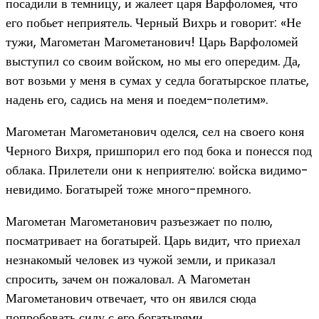
посадили в темницу, и жалеет царя Варфоломея, что
его побьет неприятель. Черный Вихрь и говорит: «Не
тужи, Магометан Магометанович! Царь Варфоломей
выступил со своим войском, но мы его опередим. Да,
вот возьми у меня в сумах у седла богатырское платье,
надень его, садись на меня и поедем-полетим».
Магометан Магометанович оделся, сел на своего коня
Черного Вихря, пришпорил его под бока и понесся под
облака. Прилетели они к неприятелю: войска видимо-
невидимо. Богатырей тоже много-премного.
Магометан Магометанович разъезжает по полю,
посматривает на богатырей. Царь видит, что приехал
незнакомый человек из чужой земли, и приказал
спросить, зачем он пожаловал. А Магометан
Магометанович отвечает, что он явился сюда
попробовать силу с его богатырями.