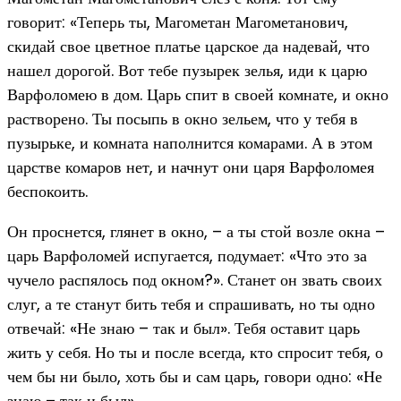
говорит: «Теперь ты, Магометан Магометанович,
скидай свое цветное платье царское да надевай, что
нашел дорогой. Вот тебе пузырек зелья, иди к царю
Варфоломею в дом. Царь спит в своей комнате, и окно
растворено. Ты посыпь в окно зельем, что у тебя в
пузырьке, и комната наполнится комарами. А в этом
царстве комаров нет, и начнут они царя Варфоломея
беспокоить.
Он проснется, глянет в окно, – а ты стой возле окна –
царь Варфоломей испугается, подумает: «Что это за
чучело распялось под окном?». Станет он звать своих
слуг, а те станут бить тебя и спрашивать, но ты одно
отвечай: «Не знаю – так и был». Тебя оставит царь
жить у себя. Но ты и после всегда, кто спросит тебя, о
чем бы ни было, хоть бы и сам царь, говори одно: «Не
знаю – так и был».