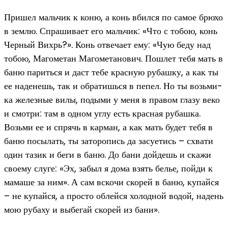
Пришел мальчик к коню, а конь вбился по самое брюхо
в землю. Спрашивает его мальчик: «Что с тобою, конь
Черный Вихрь?». Конь отвечает ему: «Чую беду над
тобою, Магометан Магометанович. Пошлет тебя мать в
баню париться и даст тебе красную рубашку, а как ты
ее наденешь, так и обратишься в пепел. Но ты возьми-
ка железные вилы, подыми у меня в правом глазу веко
и смотри: там в одном углу есть красная рубашка.
Возьми ее и спрячь в карман, а как мать будет тебя в
баню посылать, ты заторопись да засуетись – схвати
один тазик и беги в баню. До бани дойдешь и скажи
своему слуге: «Эх, забыл я дома взять белье, пойди к
мамаше за ним». А сам вскочи скорей в баню, купайся
– не купайся, а просто облейся холодной водой, надень
мою рубаху и выбегай скорей из бани».