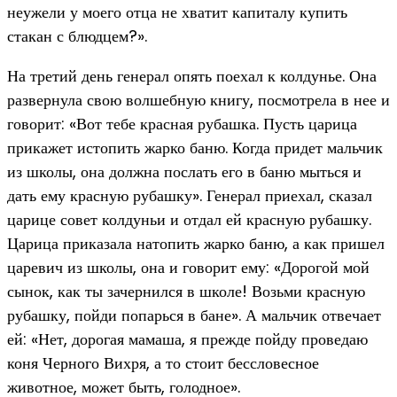
неужели у моего отца не хватит капиталу купить
стакан с блюдцем?».
На третий день генерал опять поехал к колдунье. Она
развернула свою волшебную книгу, посмотрела в нее и
говорит: «Вот тебе красная рубашка. Пусть царица
прикажет истопить жарко баню. Когда придет мальчик
из школы, она должна послать его в баню мыться и
дать ему красную рубашку». Генерал приехал, сказал
царице совет колдуньи и отдал ей красную рубашку.
Царица приказала натопить жарко баню, а как пришел
царевич из школы, она и говорит ему: «Дорогой мой
сынок, как ты зачернился в школе! Возьми красную
рубашку, пойди попарься в бане». А мальчик отвечает
ей: «Нет, дорогая мамаша, я прежде пойду проведаю
коня Черного Вихря, а то стоит бессловесное
животное, может быть, голодное».