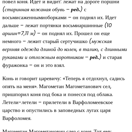
повел коня. Идет и видит: лежат на дороге поршни
(старинная кожаная обувь –
ред.
)
с
восьмисаженнымиоборками – он поднял их. Идет
дальше – лежат портянки восьмиаршинные
(10
аршин=7,11 м)
– он поднял их. Прошел он еще
немного – лежит старый сертучишко
(мужская
верхняя одежда длиной до колен, в талию, с длинными
рукавами и отложным воротником –
ред.
)
и старая
фуражонка – он и это взял.
Конь и говорит царевичу: «Теперь я отдохнул, садись
опять на меня». Магометан Магометанович сел,
пришпорил коня под бока и понесся под облака.
Летели-летели – прилетели в Варфоломеевское
царство и опустились в заповедных лугах царя
Варфоломея.
Магометан Магометанович слез с коня. Тот ему