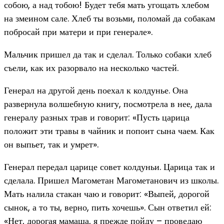
собою, а над тобою! Будет тебя мать угощать хлебом
на змеином сале. Хлеб ты возьми, поломай да собакам
побросай при матери и при генерале».
Мальчик пришел да так и сделал. Только собаки хлеб
съели, как их разорвало на несколько частей.
Генерал на другой день поехал к колдунье. Она
развернула волшебную книгу, посмотрела в нее, дала
генералу разных трав и говорит: «Пусть царица
положит эти травы в чайник и попоит сына чаем. Как
он выпьет, так и умрет».
Генерал передал царице совет колдуньи. Царица так и
сделала. Пришел Магометан Магометанович из школы.
Мать налила стакан чаю и говорит: «Выпей, дорогой
сынок, а то ты, верно, пить хочешь». Сын ответил ей:
«Нет, дорогая мамаша, я прежде пойду – проведаю