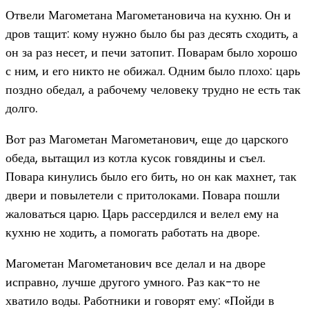
Отвели Магометана Магометановича на кухню. Он и
дров тащит: кому нужно было бы раз десять сходить, а
он за раз несет, и печи затопит. Поварам было хорошо
с ним, и его никто не обижал. Одним было плохо: царь
поздно обедал, а рабочему человеку трудно не есть так
долго.
Вот раз Магометан Магометанович, еще до царского
обеда, вытащил из котла кусок говядины и съел.
Повара кинулись было его бить, но он как махнет, так
двери и повылетели с притолоками. Повара пошли
жаловаться царю. Царь рассердился и велел ему на
кухню не ходить, а помогать работать на дворе.
Магометан Магометанович все делал и на дворе
исправно, лучше другого умного. Раз как-то не
хватило воды. Работники и говорят ему: «Пойди в