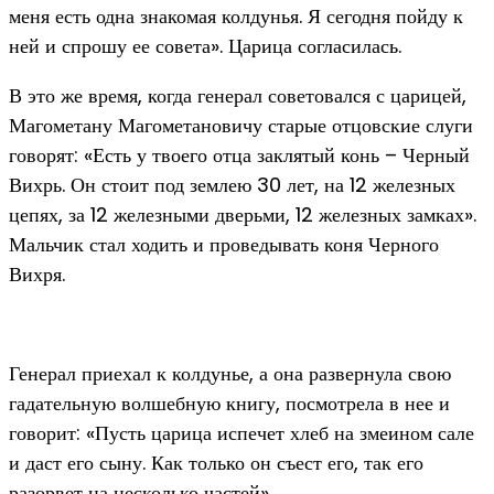
меня есть одна знакомая колдунья. Я сегодня пойду к
ней и спрошу ее совета». Царица согласилась.
В это же время, когда генерал советовался с царицей,
Магометану Магометановичу старые отцовские слуги
говорят: «Есть у твоего отца заклятый конь – Черный
Вихрь. Он стоит под землею 30 лет, на 12 железных
цепях, за 12 железными дверьми, 12 железных замках».
Мальчик стал ходить и проведывать коня Черного
Вихря.
Генерал приехал к колдунье, а она развернула свою
гадательную волшебную книгу, посмотрела в нее и
говорит: «Пусть царица испечет хлеб на змеином сале
и даст его сыну. Как только он съест его, так его
разорвет на несколько частей».