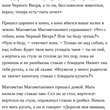
коня Черного Вихря, а то он, бессловесное животное,
верно, теперь есть-пить хочет».
Пришел царевич к коню, а конь вбился выше колен в
землю. Магометан Магометанович спрашивает: «Что с
тобою, конь Черный Вихрь? Или ты беду чуешь?».
«Чую я беду, – отвечает конь. – Только не над собою, а
над тобою. Будет твоя мать угощать чаем – ты не пей,
а вертись на стуле за столом до тех пор, пока не
уронишь и не разобьешь стакан с блюдцем. Начнет она
тебя ругать, а ты ей скажи: «Неужели у моего родителя
не хватит капиталу стакан с блюдцем купить?».
Магометан Магометанович пришел домой. Мать
налила ему стакан чаю. Сел он за стол, вертелся-
вертелся на стуле, опрокинул стакан и разбил. Начала
его мать ругать, а он и говорит: «Дорогая моя мамаша,